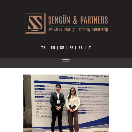
TR
|
EN
|
DE
|
FR
|
ES
|
IT